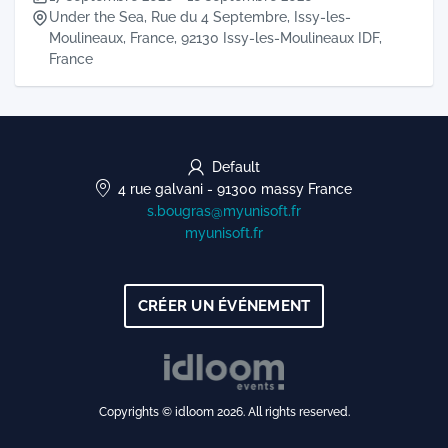
Under the Sea, Rue du 4 Septembre, Issy-les-
Moulineaux, France, 92130 Issy-les-Moulineaux IDF,
France
Default
4 rue galvani
-
91300 massy
France
s.bougras@myunisoft.fr
myunisoft.fr
CRÉER UN ÉVÉNEMENT
Copyrights © idloom 2026. All rights reserved.