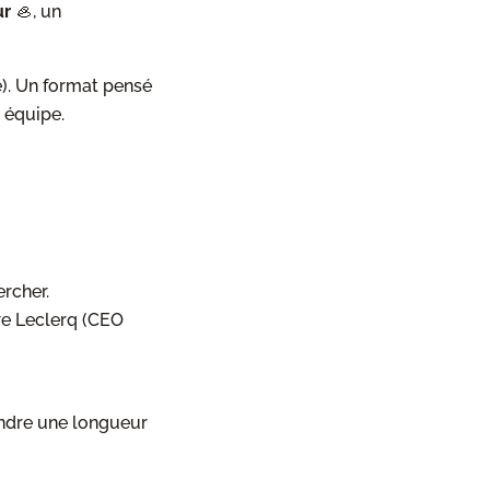
ur
🦪, un
e). Un format pensé
e équipe.
rcher.
re Leclerq (CEO
endre une longueur