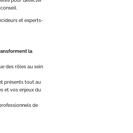
rètes pour détecter
 conseil.
écideurs et experts-
ransforment la
ue des rôles au sein
nt présents tout au
s et vos enjeux du
professionnels de