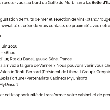
 rendez-vous au bord du Golfe du Morbihan à
La Belle d'Il
ustation de fruits de mer et sélection de vins (blanc/roug
onvivialité et créer de vrais contacts de proximité avec notr
s
 juin 2026
 – 18h00
d'Ilur, Rte du Badel, 568
60 Séné, France
 arrivez à la gare de Vannes ? Nous pouvons venir vous che
Valentin Tonti-Bernard (Président de Liberall Group), Grégoi
Alexis Fortune (Partenariats Cabinets MyUnisoft)
MyUnisoft
ser cette opportunité de transformer votre cabinet et de pr