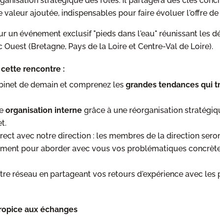
anisation stratégique des rôles. Il partagera des clés conc
 valeur ajoutée, indispensables pour faire évoluer l'offre de
 un événement exclusif "pieds dans l'eau" réunissant les d
 Ouest (Bretagne, Pays de la Loire et Centre-Val de Loire).
 cette rencontre :
abinet de demain et comprenez les
grandes tendances qui t
e
organisation interne
grâce à une réorganisation stratégiq
t.
ect avec notre direction : les membres de la direction sero
ement pour aborder avec vous vos problématiques concrète
re réseau en partageant vos retours d'expérience avec les 
ropice aux échanges