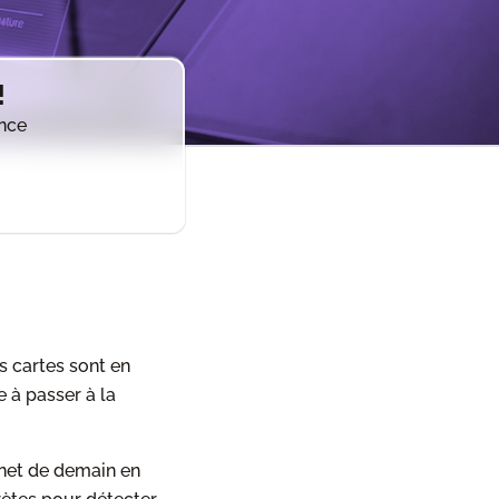
!
ance
es cartes sont en
e à passer à la
inet de demain en