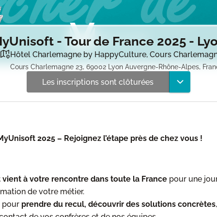
yUnisoft - Tour de France 2025 - Ly
Hôtel Charlemagne by HappyCulture, Cours Charlemagne
Cours Charlemagne 23, 69002 Lyon Auvergne-Rhône-Alpes, Fran
Les inscriptions sont clôturées
MyUnisoft 2025 – Rejoignez l’étape près de chez vous !
 vient à votre rencontre dans toute la France
pour une jou
rmation de votre métier.
 pour
prendre du recul, découvrir des solutions concrètes
 contact de vos confrères et de nos équipes.