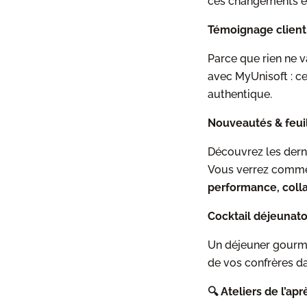
ces changements en
Témoignage client
Parce que rien ne v
avec MyUnisoft : ce
authentique.
Nouveautés & feuil
Découvrez les dern
Vous verrez comm
performance, collab
Cocktail déjeunato
Un déjeuner gourman
de vos confrères d
🔍 Ateliers de l’ap