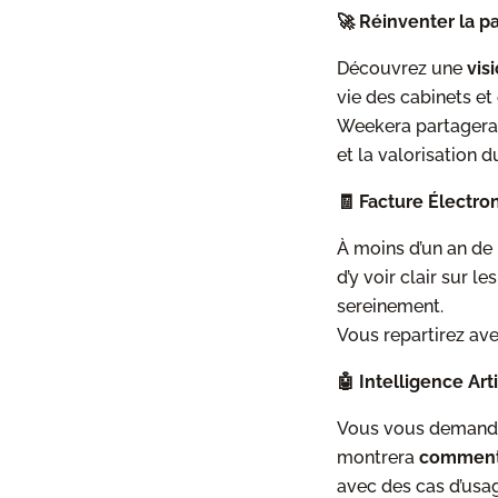
🚀 Réinventer la p
Découvrez une
vis
vie des cabinets et
Weekera partagera s
et la valorisation d
🧾 Facture Électro
À moins d’un an de l
d’y voir clair sur l
sereinement.
Vous repartirez ave
🤖 Intelligence Art
Vous vous demandez
montrera
comment 
avec des cas d’usa