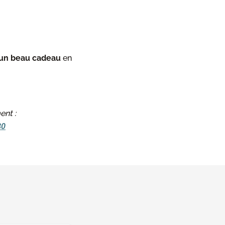
 un beau cadeau
en
ent :
80